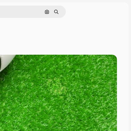
Поиск по изображению
Поиск