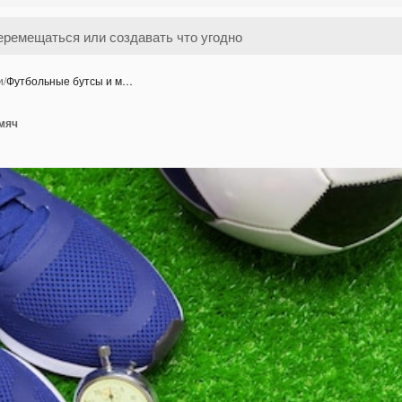
и
/
Футбольные бутсы и м…
мяч