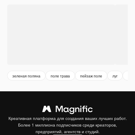
зеленая поляна
поле трава
пейзаж поле
луг
зел
Креативная платформа для создания ваших лучших работ.
Более 1 миллиона подписчиков среди креаторов,
предприятий, агентств и студий.