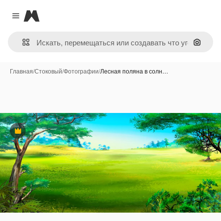
Magnific
Close menu
Поиск 
Главная
/
Стоковый
/
Фотографии
/
Лесная поляна в солн…
Премиум