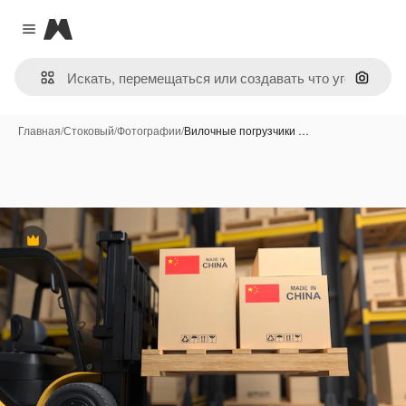
Magnific
Close menu
Поиск 
Главная
/
Стоковый
/
Фотографии
/
Вилочные погрузчики …
Премиум