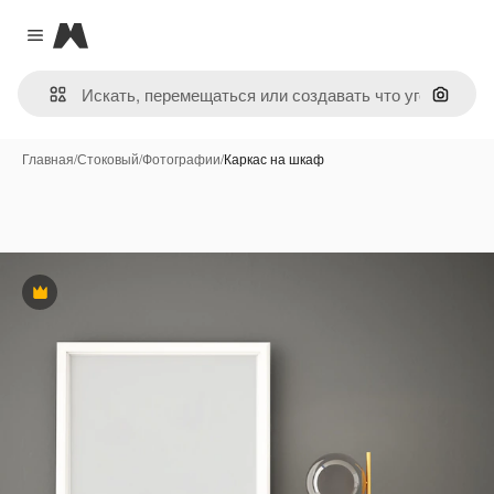
Magnific
Close menu
Поиск 
Главная
/
Стоковый
/
Фотографии
/
Каркас на шкаф
Премиум