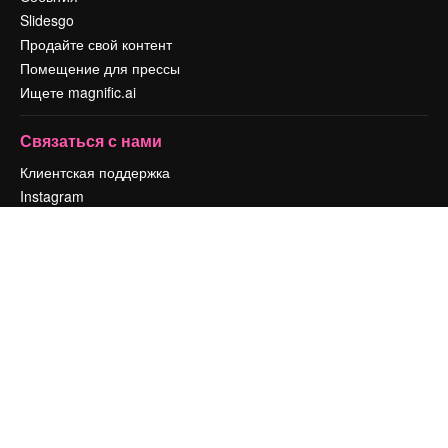
Slidesgo
Продайте свой контент
Помещение для прессы
Ищете magnific.ai
Связаться с нами
Клиентская поддержка
Instagram
YouTube
LinkedIn
TikTok
Discord
X
Reddit
Copyright © 2010-
2026
Freepik Company S.L.U.
Все права защищены
.