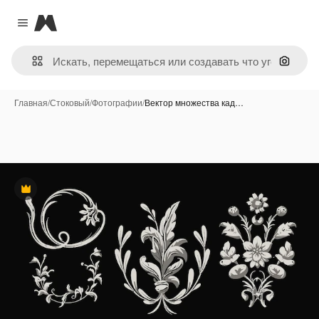
Magnific
Close menu
Поиск 
Главная
/
Стоковый
/
Фотографии
/
Вектор множества кад…
Премиум