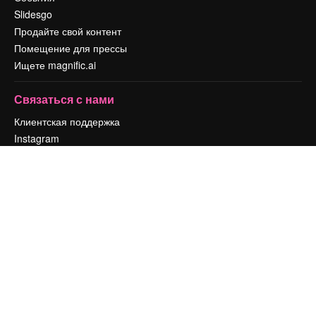
Slidesgo
Продайте свой контент
Помещение для прессы
Ищете magnific.ai
Связаться с нами
Клиентская поддержка
Instagram
YouTube
LinkedIn
TikTok
Discord
X
Reddit
Copyright © 2010-
2026
Freepik Company S.L.U.
Все права защищены
.