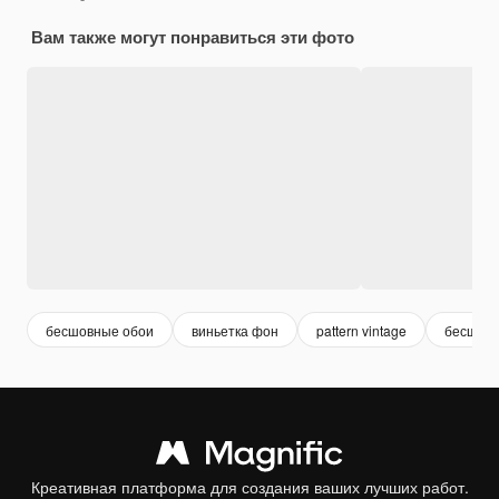
Вам также могут понравиться эти фото
бесшовные обои
виньетка фон
pattern vintage
бесшов
Креативная платформа для создания ваших лучших работ.