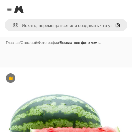
Magnific
Close menu
Поиск 
Главная
/
Стоковый
/
Фотографии
/
Бесплатное фото ломт…
Премиум