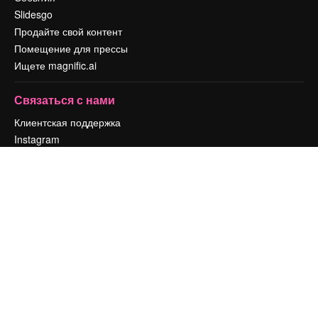
Slidesgo
Продайте свой контент
Помещение для прессы
Ищете magnific.ai
Связаться с нами
Клиентская поддержка
Instagram
YouTube
LinkedIn
TikTok
Discord
X
Reddit
Copyright © 2010-
2026
Freepik Company S.L.U.
Все права защищены
.