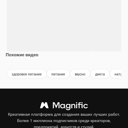
Похожие видео
здоровое питание
питание
вкусно
диета
натура
Креативная платформа для создания ваших лучших работ.
Более 1 миллиона подписчиков среди креаторов,
предприятий, агентств и студий.