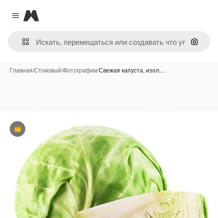
Magnific
Close menu
Поиск 
Главная
/
Стоковый
/
Фотографии
/
Свежая капуста, изол…
Премиум