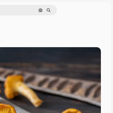
Поиск по изображению
Поиск