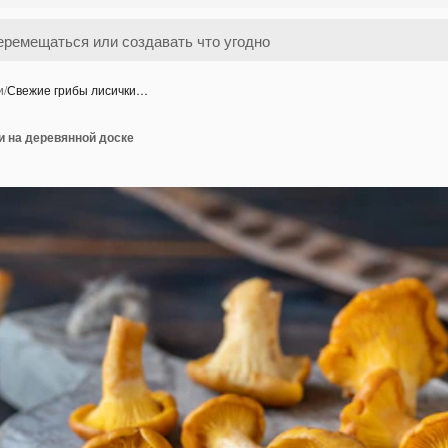
и
/
Свежие грибы лисички…
и на деревянной доске