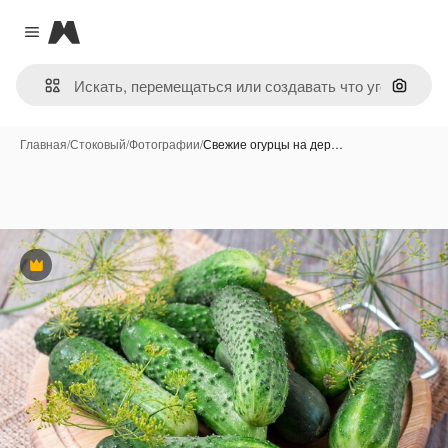
Magnific
Close menu
Поиск 
Главная
/
Стоковый
/
Фотографии
/
Свежие огурцы на дер…
Премиум