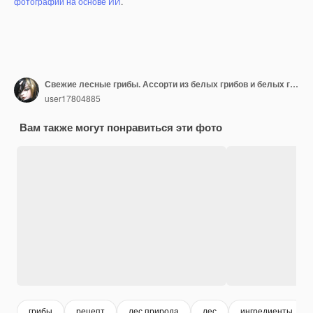
фотографий на основе ИИ
.
Свежие лесные грибы. Ассорти из белых грибов и белых грибов, листья дуба
user17804885
Вам также могут понравиться эти фото
грибы
рецепт
лес природа
лес
ингредиенты