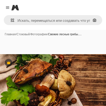
Magnific
Close menu
Поиск 
Главная
/
Стоковый
/
Фотографии
/
Свежие лесные грибы.…
Премиум