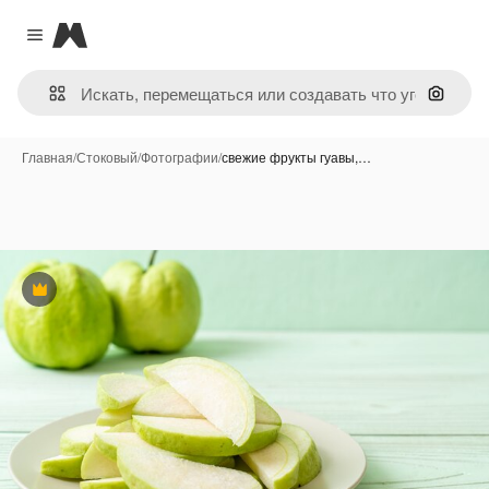
Magnific
Close menu
Поиск 
Главная
/
Стоковый
/
Фотографии
/
свежие фрукты гуавы,…
Премиум