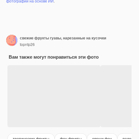
фотографий на основе ИИ
.
свежие фрукты гуавы, нарезанные на кусочки
topntp26
Вам также могут понравиться эти фото
тропические фрукты
фон фрукты
овощи фон
половин