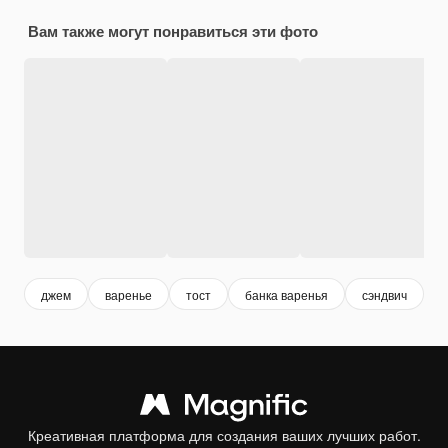
Вам также могут понравиться эти фото
джем
варенье
тост
банка варенья
сэндвич
к
Креативная платформа для создания ваших лучших работ.