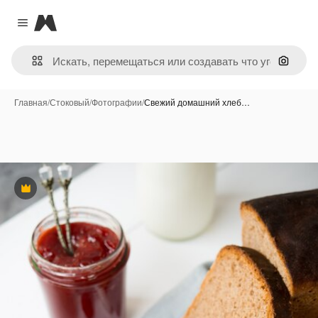
Magnific
Close menu
Поиск 
Главная
/
Стоковый
/
Фотографии
/
Свежий домашний хлеб…
Премиум