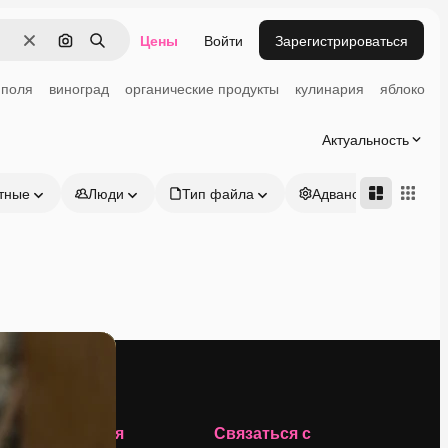
Цены
Войти
Зарегистрироваться
Очистить
Поиск по изображению
Поиск
поля
виноград
органические продукты
кулинария
яблоко
Актуальность
тные
Люди
Тип файла
Адвансд
Компания
Связаться с