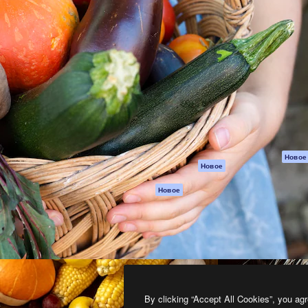
атформа для создания
Spaces
Academy
работ. Более 1 миллиона
ИИ-помощник
Документация п
реди креаторов,
Пакету ИИ
Генератор
гентств и студий.
изображений ИИ
Служба
поддержки
Генератор видео
ИИ
Условия и
положения
Генератор голоса
на основе ИИ
Политика
конфиденциальн
Стоковый контент
Оригиналы
MCP для
Новое
Новое
Claude/ChatGPT
Политика файло
cookie
Агенты
Новое
Центр доверия
API
Партнеры
Мобильное
приложение
Предприятие
Все инструменты
Magnific
By clicking “Accept All Cookies”, you agr