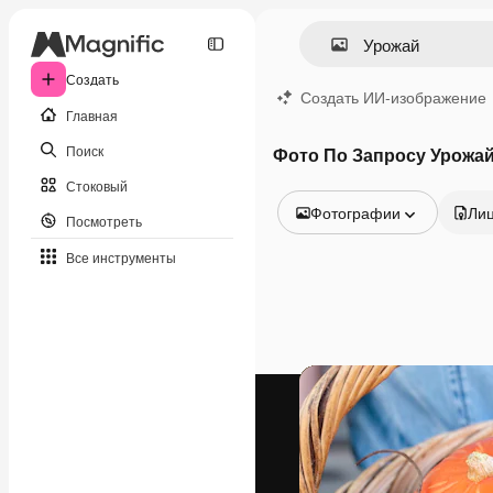
Создать
Создать ИИ-изображение
Главная
Поиск
Фото По Запросу Урожа
Стоковый
Фотографии
Ли
Посмотреть
Все изображения
Все инструменты
Векторы
Иллюстрации
Фотографии
PSD
Шаблоны
Мокапы
Видео
Видеоролик
Моушн-дизайн
Видеошаблоны
Иконки
3D-модели
Шрифты