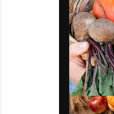
Креативная пл
ваших лучших 
подписчиков с
предприятий, а
Pусский