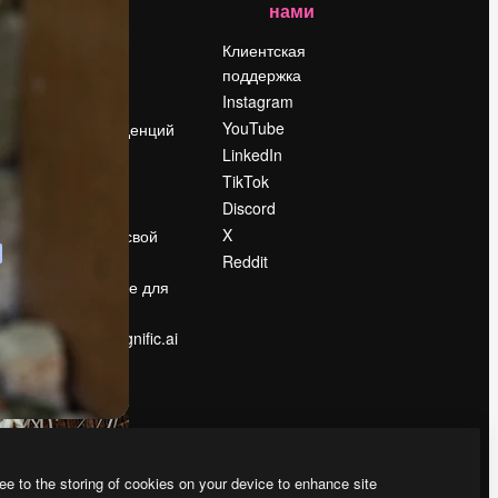
нами
Цены
о
О нас
Клиентская
поддержка
Reviews
Instagram
Вакансии
YouTube
Поиск тенденций
LinkedIn
Блог
TikTok
События
Discord
Slidesgo
ости
X
Продайте свой
контент
Reddit
в
Помещение для
прессы
Ищете magnific.ai
ee to the storing of cookies on your device to enhance site