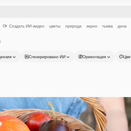
Создать ИИ-видео
цветы
природа
зерно
тыква
дача
й
цензия
Сгенерировано ИИ
Ориентация
Цве
Продукция
Начать