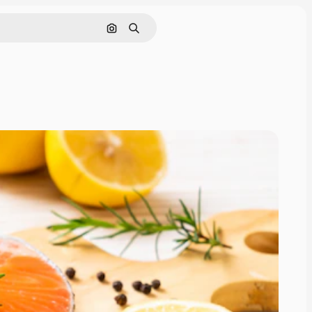
Поиск по изображению
Поиск