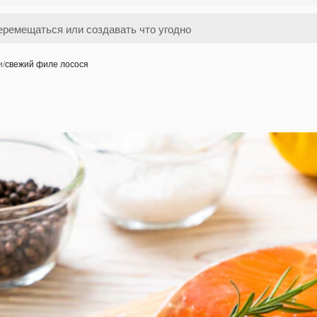
и
/
свежий филе лосося