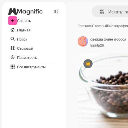
Создать
Главная
/
Стоковый
/
Фотографи
Главная
Поиск
свежий филе лосося
topntp26
Стоковый
Посмотреть
Премиум
Все инструменты