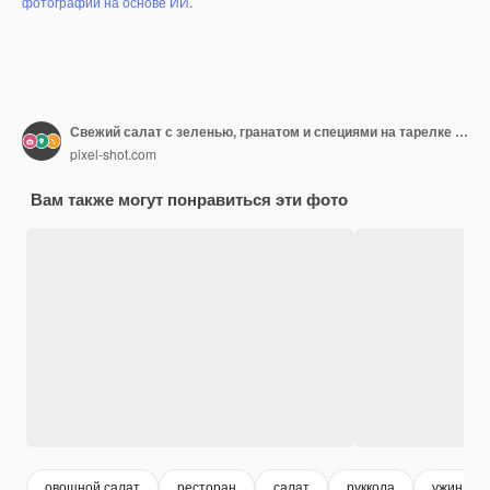
фотографий на основе ИИ
.
Свежий салат с зеленью, гранатом и специями на тарелке на столе крупным планом
pixel-shot.com
Вам также могут понравиться эти фото
овощной салат
ресторан
салат
руккола
ужин