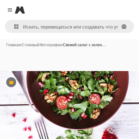
Magnific
Close menu
Поиск 
Главная
/
Стоковый
/
Фотографии
/
Свежий салат с зелен…
Премиум