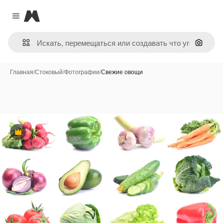
Magnific
Close menu
Поиск 
Главная
/
Стоковый
/
Фотографии
/
Свежие овощи
Премиум