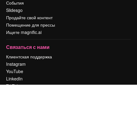
События
Slidesgo
Продайте свой контент
Помещение для прессы
Ищете magnific.ai
Связаться с нами
Клиентская поддержка
Instagram
YouTube
LinkedIn
TikTok
Discord
X
Reddit
Copyright © 2010-
2026
Freepik Company S.L.U.
Все права защищены
.