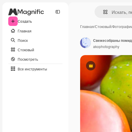
Создать
Главная
/
Стоковый
/
Фотографи
Главная
Поиск
Свежесобраны помидо
akophotography
Стоковый
Посмотреть
Премиум
Все инструменты