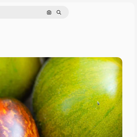
Поиск по изображению
Поиск