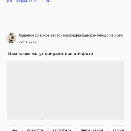
фотографий на основе ИИ
.
Жареное хлебное тесто - южноафриканское блюдо vetkoek
pufflerovav
Вам также могут понравиться эти фото
лук
пряности
картофель
ингредиенты
здоровое 