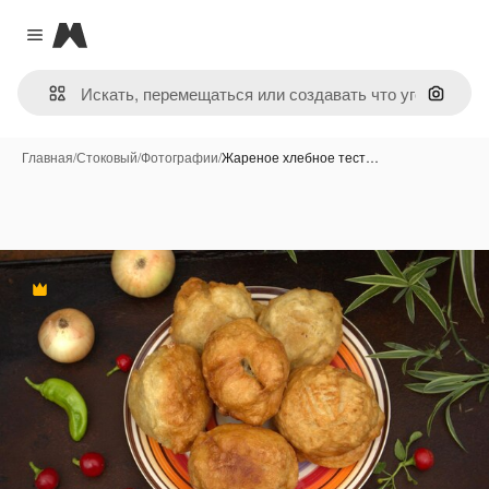
Magnific
Close menu
Поиск 
Главная
/
Стоковый
/
Фотографии
/
Жареное хлебное тест…
Премиум