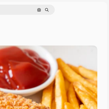
Поиск по изображению
Поиск