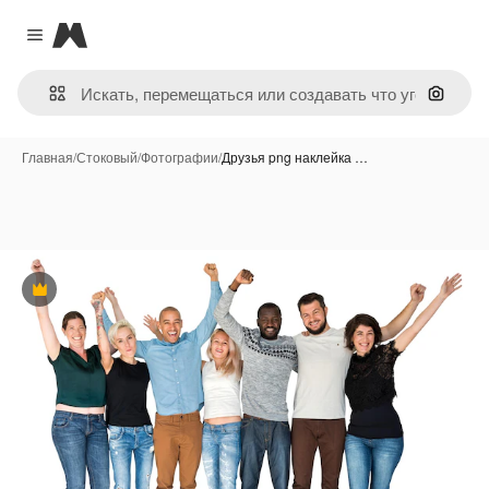
Magnific
Close menu
Поиск 
Главная
/
Стоковый
/
Фотографии
/
Друзья png наклейка …
Премиум