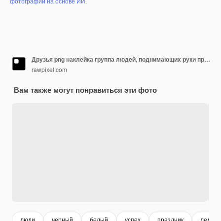
фотографий на основе ИИ
.
Друзья png наклейка группа людей, поднимающих руки прозрачный фон
rawpixel.com
Вам также могут понравиться эти фото
люди
черный
белый
успех
праздник
леди