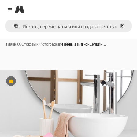
Magnific
Close menu
Поиск 
Главная
/
Стоковый
/
Фотографии
/
Первый вид концепции…
Премиум