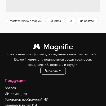
геометрические формы
3d forms
3d
3d abstract
ге
Креативная платформа для создания ваших лучших работ.
Более 1 миллиона подписчиков среди креаторов,
предприятий, агентств и студий.
Pусский
Продукция
Spaces
ИИ-помощник
Генератор изображений ИИ
Генератор видео ИИ