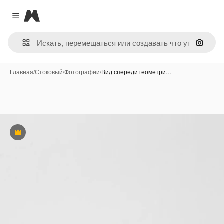
Magnific
Close menu
Поиск 
Главная
/
Стоковый
/
Фотографии
/
Вид спереди геометри…
Премиум