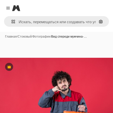
Magnific
Close menu
Поиск 
Главная
/
Стоковый
/
Фотографии
/
Вид спереди мужчина-…
Премиум