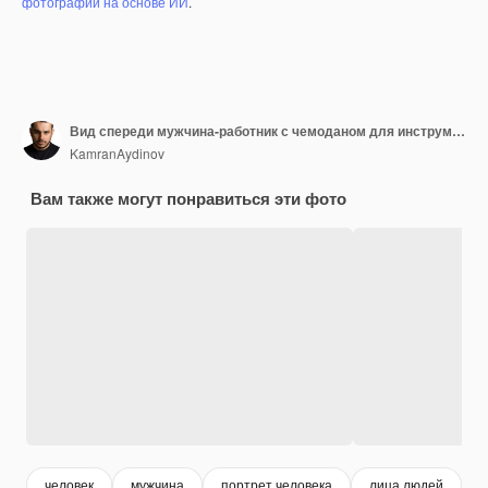
фотографий на основе ИИ
.
Вид спереди мужчина-работник с чемоданом для инструментов, имитирующий телефонный звонок на красном фоне, фотография цветной рабочий, механик, дом, работа, эмоция, униформа
KamranAydinov
Вам также могут понравиться эти фото
человек
мужчина
портрет человека
лица людей
с