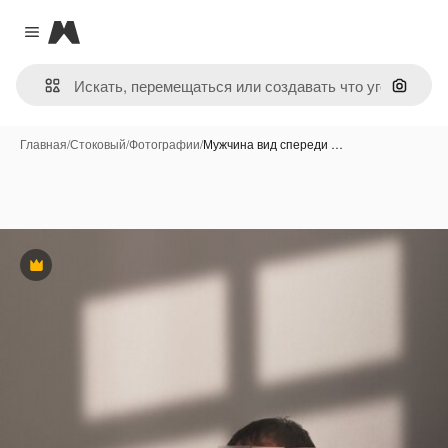
Magnific
Close menu
Поиск 
Главная
/
Стоковый
/
Фотографии
/
Мужчина вид спереди …
Премиум