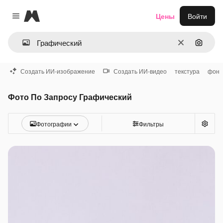
Magnific
Цены
Войти
Close menu
Очистить
Поиск 
Создать ИИ-изображение
Создать ИИ-видео
текстура
фон
Фото По Запросу Графический
Фотографии
Фильтры