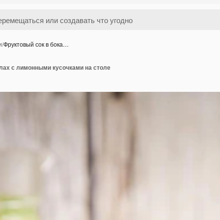
и
/
Фруктовый сок в бока…
алах с лимонными кусочками на столе