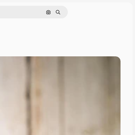
Поиск по изображению
Поиск