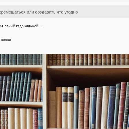
и
/
Полный кадр книжной …
 полки