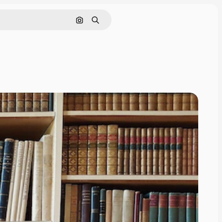
Поиск по изображению
Поиск