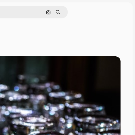
Поиск по изображению
Поиск