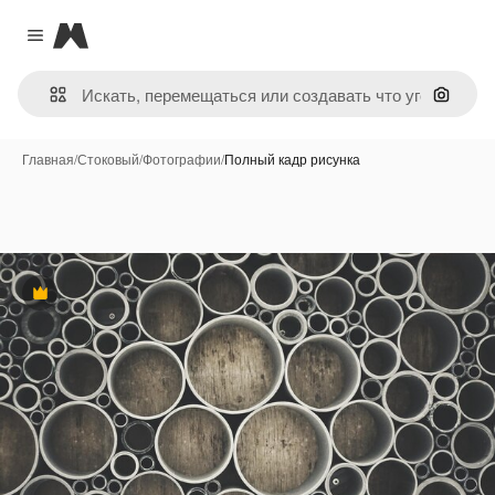
Magnific
Close menu
Поиск 
Главная
/
Стоковый
/
Фотографии
/
Полный кадр рисунка
Премиум