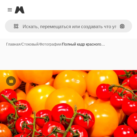
Magnific
Close menu
Поиск 
Главная
/
Стоковый
/
Фотографии
/
Полный кадр красного…
Премиум