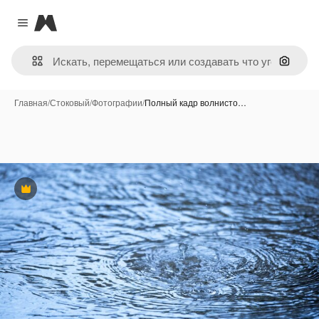
Magnific
Close menu
Поиск 
Главная
/
Стоковый
/
Фотографии
/
Полный кадр волнисто…
Премиум