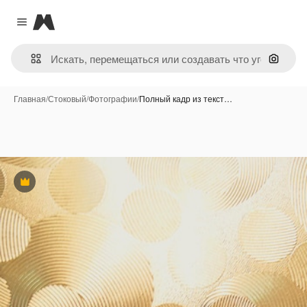
Magnific
Close menu
Поиск 
Главная
/
Стоковый
/
Фотографии
/
Полный кадр из текст…
Премиум