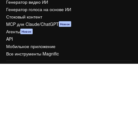
Генератор видео ИИ
Генератор голоса на основе ИИ
Стоковый контент
MCP для Claude/ChatGPT
Новое
Агенты
Новое
API
Мобильное приложение
Все инструменты Magnific
Начать
Academy
Документация по Пакету ИИ
Служба поддержки
Условия и положения
Политика конфиденциальности
Оригиналы
Новое
Политика файлов cookie
Центр доверия
Партнеры