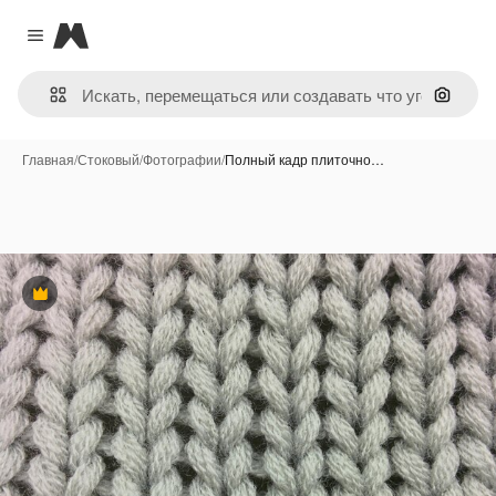
Magnific
Close menu
Поиск 
Главная
/
Стоковый
/
Фотографии
/
Полный кадр плиточно…
Премиум