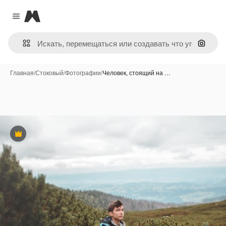
Magnific
Close menu
Поиск 
Главная
/
Стоковый
/
Фотографии
/
Человек, стоящий на …
Премиум