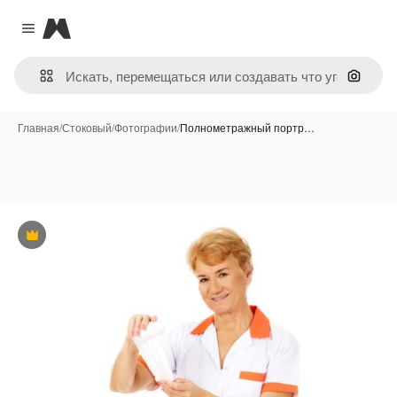
Magnific
Close menu
Поиск 
Главная
/
Стоковый
/
Фотографии
/
Полнометражный портр…
Премиум