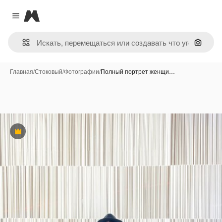
Magnific
Close menu
Поиск 
Главная
/
Стоковый
/
Фотографии
/
Полный портрет женщи…
Премиум