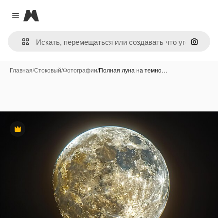
Magnific
Close menu
Поиск 
Главная
/
Стоковый
/
Фотографии
/
Полная луна на темно…
Премиум