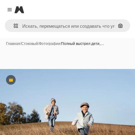
Magnific
Close menu
Поиск 
Главная
/
Стоковый
/
Фотографии
/
Полный выстрел дети,…
Премиум