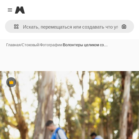
Magnific
Close menu
Поиск 
Главная
/
Стоковый
/
Фотографии
/
Волонтеры целиком со…
Премиум