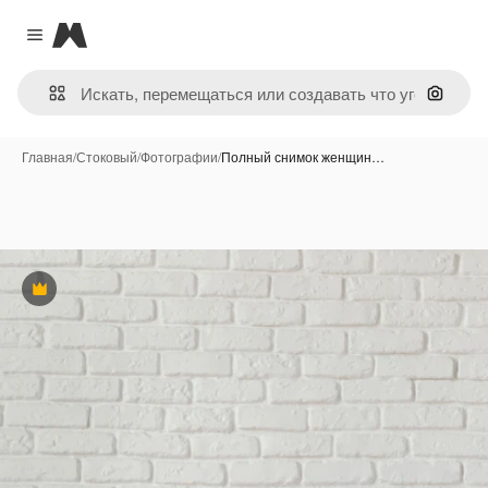
Magnific
Close menu
Поиск 
Главная
/
Стоковый
/
Фотографии
/
Полный снимок женщин…
Премиум