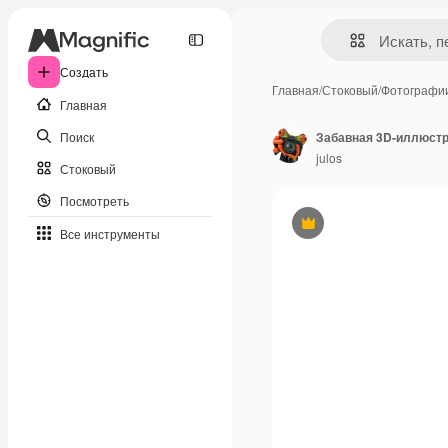
Создать
Главная
/
Стоковый
/
Фотографи
Главная
Поиск
Забавная 3D-иллюстр
julos
Стоковый
Посмотреть
Премиум
Все инструменты