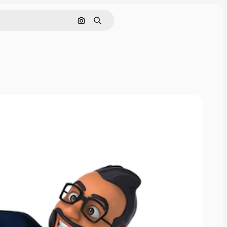
Поиск по изображению
Поиск