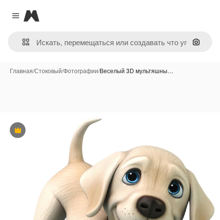
Magnific
Close menu
Поиск 
Главная
/
Стоковый
/
Фотографии
/
Веселый 3D мультяшны…
Премиум