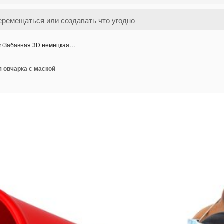
и
/
Забавная 3D немецкая…
 овчарка с маской