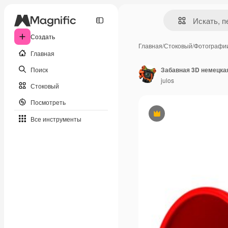
Создать
Главная
/
Стоковый
/
Фотографи
Главная
Поиск
Забавная 3D немецкая
julos
Стоковый
Посмотреть
Премиум
Все инструменты