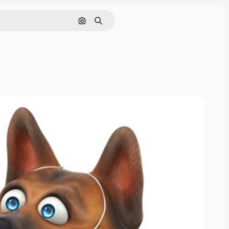
Поиск по изображению
Поиск