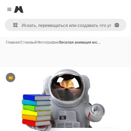
Magnific
Close menu
Поиск 
Главная
/
Стоковый
/
Фотографии
/
Веселая анимация кос…
Премиум