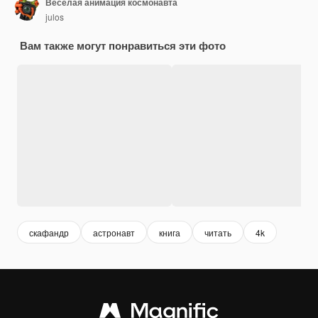
Веселая анимация космонавта
julos
Вам также могут понравиться эти фото
скафандр
астронавт
книга
читать
4k