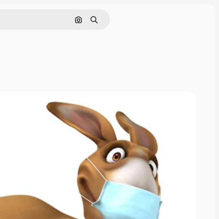
Поиск по изображению
Поиск