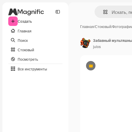
Создать
Главная
/
Стоковый
/
Фотографи
Главная
Поиск
Забавный мультяшный
julos
Стоковый
Посмотреть
Премиум
Все инструменты