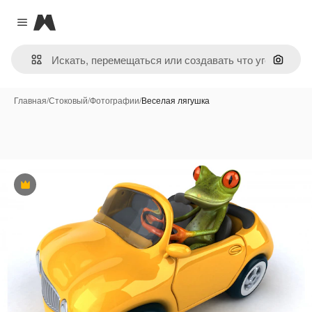
Magnific
Close menu
Поиск 
Главная
/
Стоковый
/
Фотографии
/
Веселая лягушка
Премиум