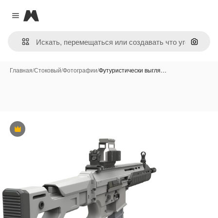
Magnific
Close menu
Поиск 
Главная
/
Стоковый
/
Фотографии
/
Футуристически выгля…
Премиум