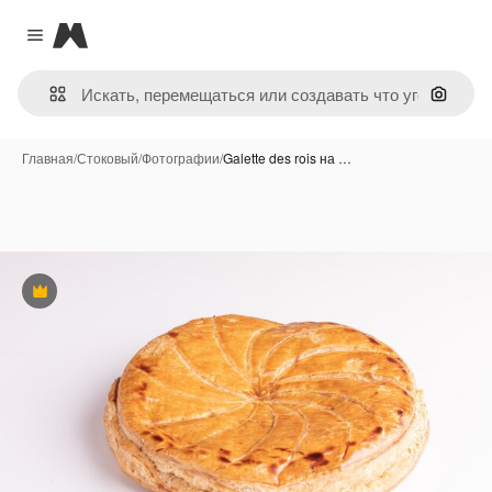
Magnific
Close menu
Поиск 
Главная
/
Стоковый
/
Фотографии
/
Galette des rois на …
Премиум