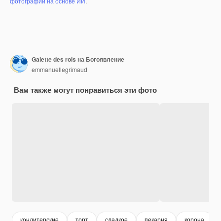
фотографий на основе ИИ
.
Galette des rois на Богоявление
emmanuellegrimaud
Вам также могут понравиться эти фото
кондитерские
торт
сладкое
пекарня
корона