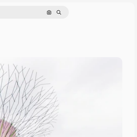
Поиск по изображению
Поиск