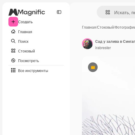
Создать
Главная
/
Стоковый
/
Фотографи
Главная
Поиск
Сад у залива в Синга
irabrester
Стоковый
Посмотреть
Премиум
Все инструменты