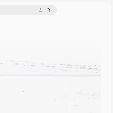
Поиск по изображению
Поиск